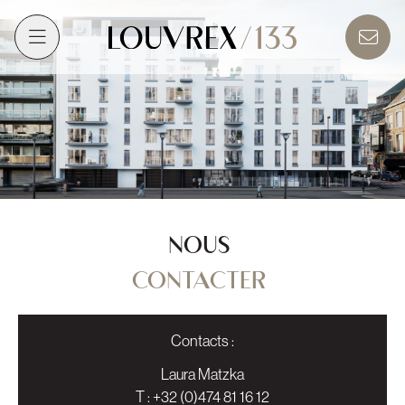
NOUS
CONTACTER
Contacts :
Laura Matzka
T :
+32 (0)474 81 16 12